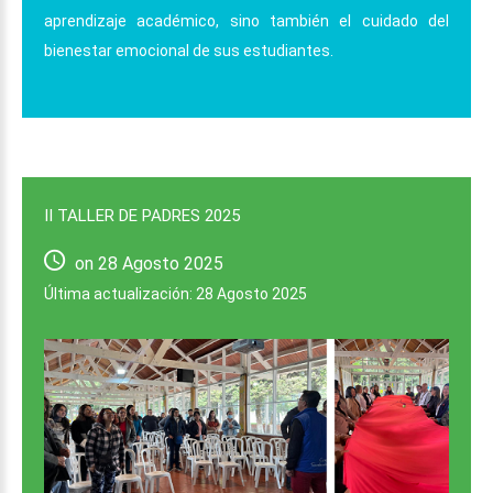
aprendizaje académico, sino también el cuidado del
bienestar emocional de sus estudiantes.
II
TALLER
DE
PADRES
2025
on 28 Agosto 2025
Última actualización: 28 Agosto 2025